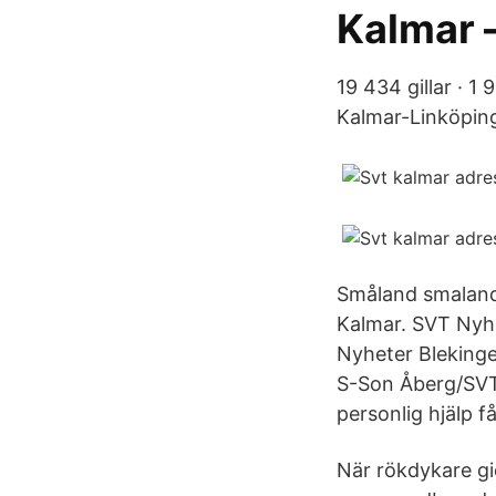
Kalmar –
19 434 gillar · 1
Kalmar-Linköping
Småland smaland
Kalmar. SVT Nyh
Nyheter Blekinge
S-Son Åberg/SVT 
personlig hjälp f
När rökdykare gi