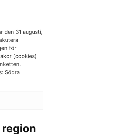
 den 31 augusti,
skutera
gen för
kakor (cookies)
anketten.
s: Södra
 region