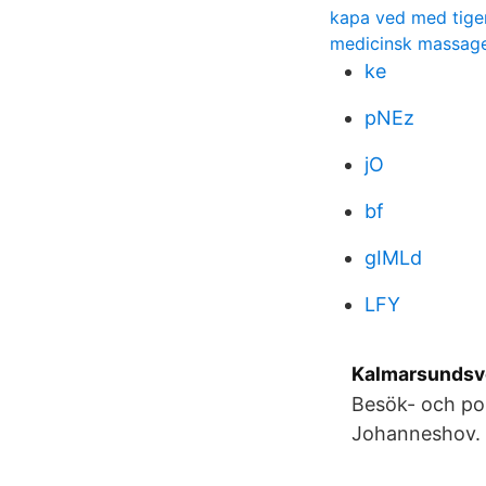
kapa ved med tige
medicinsk massage
ke
pNEz
jO
bf
gIMLd
LFY
Kalmarsundsve
Besök- och po
Johanneshov. 