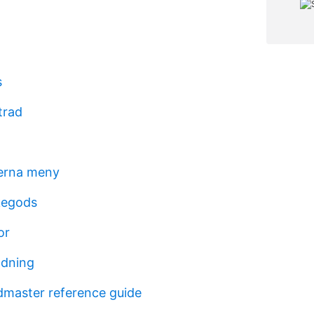
s
trad
verna meny
kegods
or
ldning
master reference guide