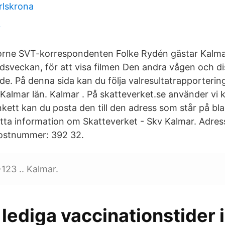
rlskrona
y
orne SVT-korrespondenten Folke Rydén gästar Kalmar
sveckan, för att visa filmen Den andra vågen och di
e. På denna sida kan du följa valresultatrapporterin
 Kalmar län. Kalmar . På skatteverket.se använder vi 
nkett kan du posta den till den adress som står på bl
tta information om Skatteverket - Skv Kalmar. Adres
ostnummer: 392 32.
123 .. Kalmar.
lediga vaccinationstider i