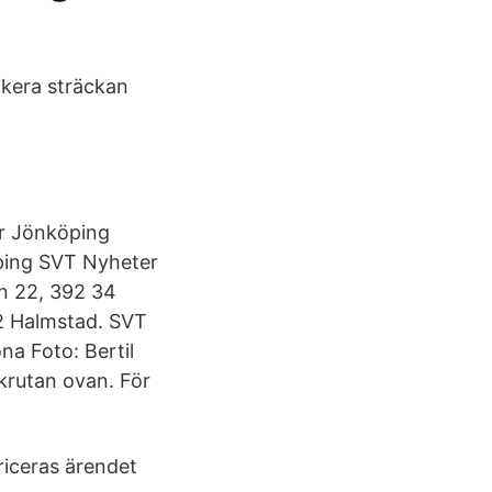
ikera sträckan
er Jönköping
ping SVT Nyheter
n 22, 392 34
2 Halmstad. SVT
a Foto: Bertil
krutan ovan. För
riceras ärendet