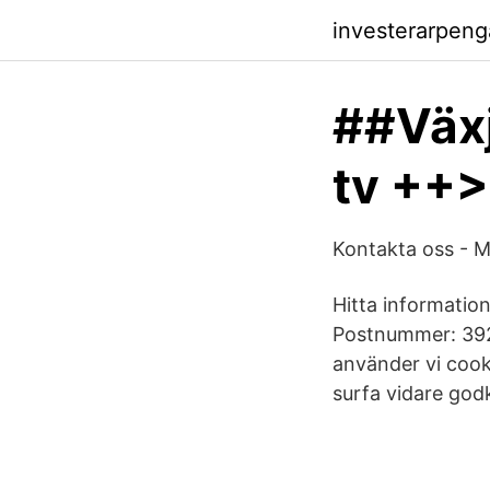
investerarpeng
##Växj
tv ++>
Kontakta oss - 
Hitta informatio
Postnummer: 392
använder vi cook
surfa vidare god