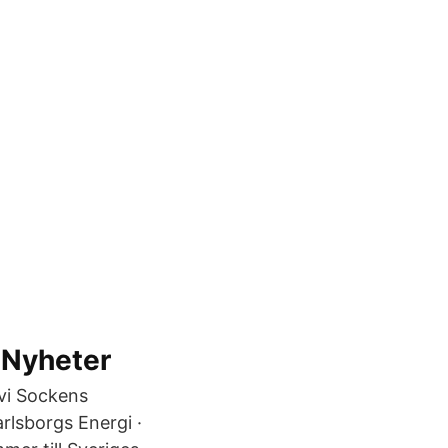
 Nyheter
rvi Sockens
rlsborgs Energi ·