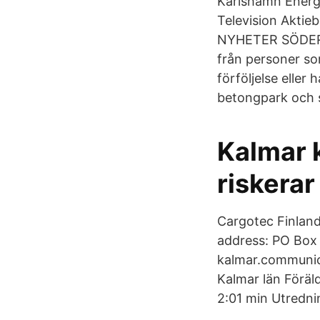
Karlshamn Energi
Television Akti
NYHETER SÖDERTÄ
från personer so
förföljelse elle
betongpark och s
Kalmar 
riskerar
Cargotec Finland
address: PO Box 
kalmar.communic
Kalmar län Föräl
2:01 min Utrednin