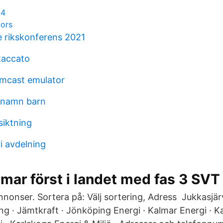
.4
tors
e rikskonferens 2021
staccato
mcast emulator
rnamn barn
iktning
i avdelning
mar först i landet med fas 3 SVT
annonser. Sortera på: Välj sortering, Adress Jukkasjä
g · Jämtkraft · Jönköping Energi · Kalmar Energi · Ka