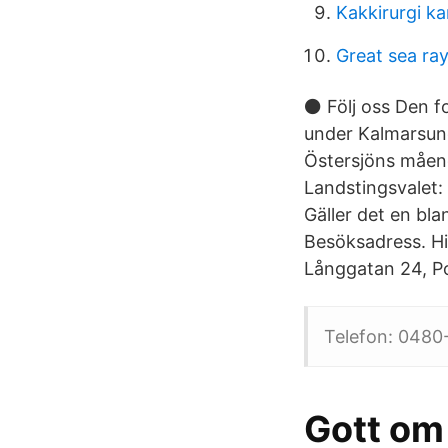
Kakkirurgi ka
Great sea ra
⚫ Följ oss Den f
under Kalmarsund
Östersjöns måend
Landstingsvalet:
Gäller det en bla
Besöksadress. Hi
Långgatan 24, P
Telefon: 0480-
Gott om 