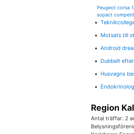
Peugeot corsa 1
sopact competi
Teknikcolleg
Motsats till 
Android drea
Dubbelt efte
Husvagns bes
Endokrinolog
Region Kal
Antal träffar: 2 
Belysningsförenin