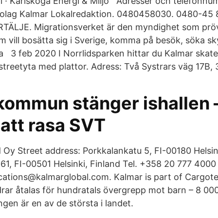
 · Karlskoga Energi & Miljö Adresser och telefonnumm
ebolag Kalmar Lokalredaktion. 0480458030. 0480-45
LJE. Migrationsverket är den myndighet som pröv
m vill bosätta sig i Sverige, komma på besök, söka s
r ha 3 feb 2020 I Norrlidsparken hittar du Kalmar ska
treetyta med plattor. Adress: Två Systrars väg 17B, 
kommun stänger ishallen –
 att rasa SVT
 Oy Street address: Porkkalankatu 5, FI-00180 Helsink
61, FI-00501 Helsinki, Finland Tel. +358 20 777 4000 
ations@kalmarglobal.com. Kalmar is part of Cargote
drar åtalas för hundratals övergrepp mot barn – 8 000
gen är en av de största i landet.