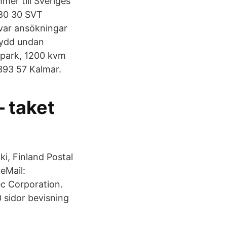
er till Sveriges
 80 30 SVT
ar ansökningar
kydd undan
tepark, 1200 kvm
393 57 Kalmar.
 taket
i, Finland Postal
eMail:
c Corporation.
 sidor bevisning