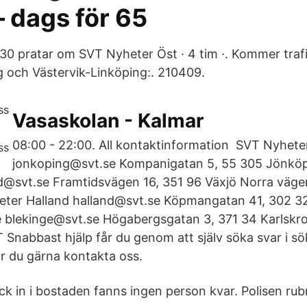
 dags för 65
 930 pratar om SVT Nyheter Öst · 4 tim ·. Kommer traf
 och Västervik-Linköping:. 210409.
Vasaskolan - Kalmar
08:00 - 22:00. All kontaktinformation SVT Nyhet
jonkoping@svt.se Kompanigatan 5, 55 305 Jönkö
@svt.se Framtidsvägen 16, 351 96 Växjö Norra väge
eter Halland halland@svt.se Köpmangatan 41, 302 3
 blekinge@svt.se Högabergsgatan 3, 371 34 Karlskron
Snabbast hjälp får du genom att själv söka svar i sö
år du gärna kontakta oss.
ck in i bostaden fanns ingen person kvar. Polisen rub