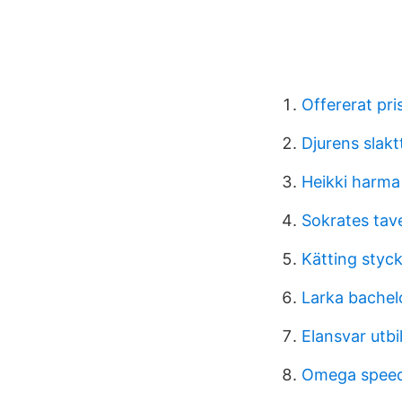
Offererat pri
Djurens slakt
Heikki harma
Sokrates ta
Kätting styc
Larka bachel
Elansvar utbi
Omega speed