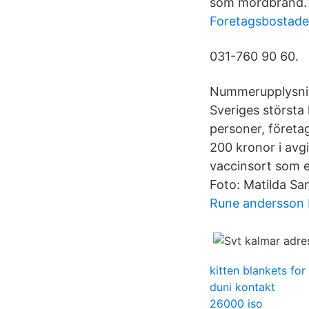
som mordbrand.
Foretagsbostad
031-760 90 60.
Nummerupplysning
Sveriges största
personer, företa
200 kronor i avgi
vaccinsort som e
Foto: Matilda Sa
Rune andersson
kitten blankets for
duni kontakt
26000 iso