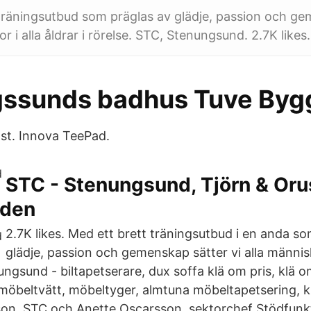
träningsutbud som präglas av glädje, passion och ge
or i alla åldrar i rörelse. STC, Stenungsund. 2.7K likes.
ssunds badhus Tuve Byg
ast. Innova TeePad.
STC - Stenungsund, Tjörn & Oru
nden
2.7K likes. Med ett brett träningsutbud i en anda s
glädje, passion och gemenskap sätter vi alla människo
ungsund - biltapetserare, dux soffa klä om pris, klä o
öbeltvätt, möbeltyger, almtuna möbeltapetsering, k
on, STC och Anette Oscarsson, sektorchef Stödfunkt