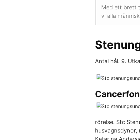
Med ett brett 
vi alla människ
Stenung
Antal hål. 9. Utk
Cancerfo
rörelse. Stc Sten
husvagnsdynor, m
Katarina Anderss