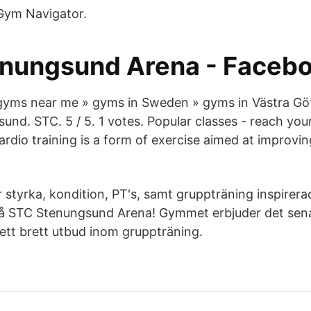
Gym Navigator.
nungsund Arena - Faceb
gyms near me » gyms in Sweden » gyms in Västra Göt
nd. STC. 5 / 5. 1 votes. Popular classes - reach your
ardio training is a form of exercise aimed at improvin
tyrka, kondition, PT's, samt gruppträning inspirerad
å STC Stenungsund Arena! Gymmet erbjuder det sena
ett brett utbud inom gruppträning.