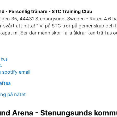
 - Personlig tränare - STC Training Club
ägen 35, 44431 Stenungsund, Sweden - Rated 4.6 b
 är svårt att hitta! " Vi på STC tror på gemenskap och
apat miljöer där människor i alla åldrar kan träffas o
 hus
c
 spotify email
leftea
ng på nätet
nd Arena - Stenungsunds komm