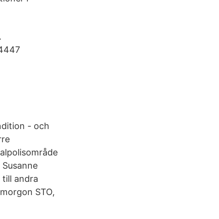
.
44447
dition - och
rre
kalpolisområde
. Susanne
till andra
dmorgon STO,