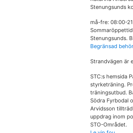
Stenungsunds ko
må-fre: 08:00-21:
Sommaröppettide
Stenungsunds. Ba
Begränsad behör
Strandvägen är e
STC:s hemsida På
styrketräning. P
träningsutbud. B
Södra Fyrbodal 
Arvidsson tillträ
uppdrag inom po
STO-Området.
Le vin fou