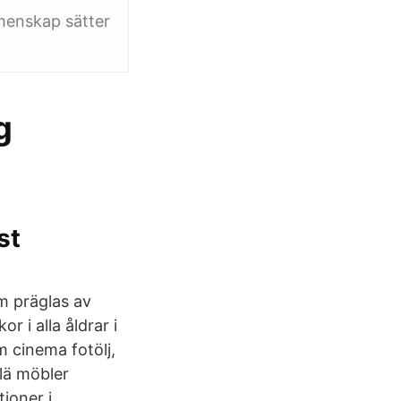
menskap sätter
g
st
om präglas av
r i alla åldrar i
m cinema fotölj,
lä möbler
ioner i