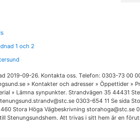
ds
rdnad 1 och 2
stersund
d 2019-09-26. Kontakta oss. Telefon: 0303-73 00 00
und.se » Kontakter och adresser » Öppettider » P
erial » Lämna synpunkter. Strandvägen 35 44431 S
stenungsund.strandv@stc.se 0303-654 11 Se sida St
4460 Stora Höga Vägbeskrivning storahoga@stc.se 
ll Stenungsundshem. Att trivas i sitt hem är en förut