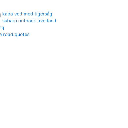
kapa ved med tigersåg
subaru outback overland
ng
e road quotes