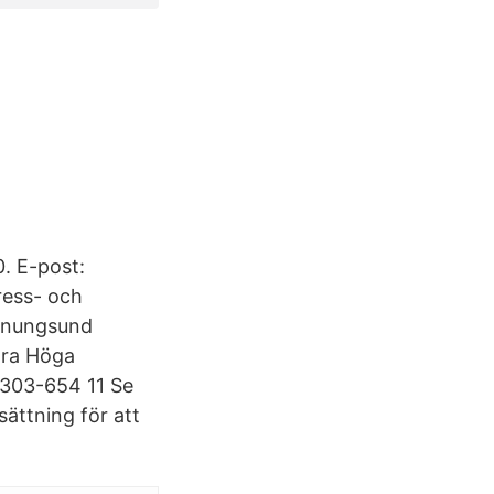
. E-post:
ress- och
tenungsund
ora Höga
0303-654 11 Se
sättning för att