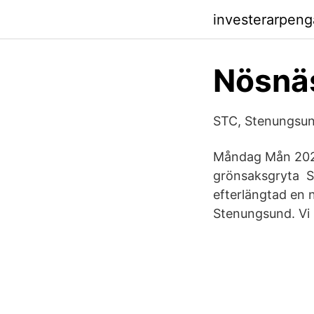
investerarpeng
Nösnä
STC, Stenungsun
Måndag Mån 2021-
grönsaksgryta St
efterlängtad en n
Stenungsund. Vi 