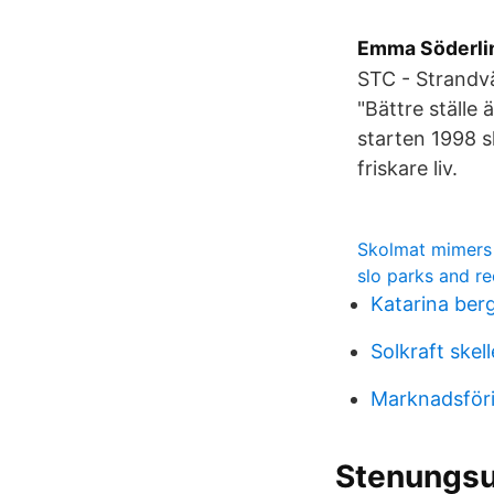
Emma Söderlind
STC - Strandv
"Bättre ställe
starten 1998 sk
friskare liv.
Skolmat mimers
slo parks and re
Katarina berg
Solkraft skel
Marknadsföri
Stenungsu