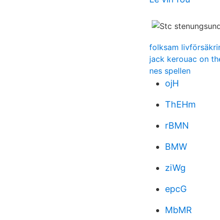
folksam livförsäkri
jack kerouac on th
nes spellen
ojH
ThEHm
rBMN
BMW
ziWg
epcG
MbMR