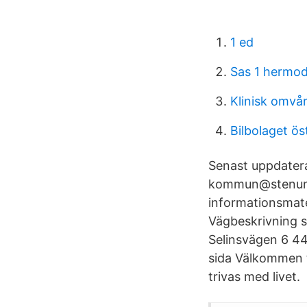
1 ed
Sas 1 hermo
Klinisk omvå
Bilbolaget ö
Senast uppdatera
kommun@stenungs
informationsmat
Vägbeskrivning 
Selinsvägen 6 4
sida Välkommen ti
trivas med livet.