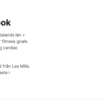
ook
alands län »
 fitness goals.
g cardiac
 från Les Mills.
ste i