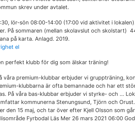
mmun skrev under avtalet.
30, lör-sön 08:00-14:00 (17:00 vid aktivitet i lokalen)
r. På sommaren (mellan skolavslut och skolstart) 
na på karta. Anlagd. 2019.
ighet el
n perfekt klubb för dig som älskar träning!
 våra premium-klubbar erbjuder vi gruppträning, kon
remium-klubbarna är ofta bemannade och har ett stö
as. På våra bas-klubbar erbjuder vi styrke- och … Lo
omfattar kommunerna Stenungsund, Tjörn och Orust
der den 15 maj, och tar över efter Kjell Olsson som går 
lisområde Fyrbodal Läs Mer 26 mars 2021 06:00 Go