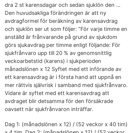
dra 2 st karensdagar och sedan sjuklön den …
Den huvudsakliga förändringen är att ny
avdragformel för beräkning av karensavdrag
och sjuklön ser ut som följer: ”För varje timme en
anställd är frånvarande på grund av sjukdom
görs sjukavdrag per timme enligt följande: För
sjukfrånvaro upp till 20 % av genomsnittlig
veckoarbetstid (karens) i sjukperioden
månadslönen x 12 Syftet med ett införande av
ett karensavdrag är i första hand att uppnå en
mer rättvis självrisk i samband med sjukfrånvaro.
Vidare är syftet med ett karensavdrag att
avdraget blir detsamma för den försäkrade
oavsett när sjukfrånvaron inträffar.
Dag 1: (månadslönen x 12) / (52 veckor x 40 tim)
x 4 tim. Dag 2: (månadslönen x 12) / (52 veckor