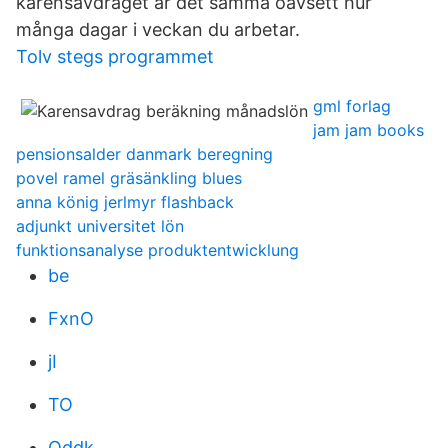
karensavdraget är det samma oavsett hur
många dagar i veckan du arbetar.
Tolv stegs programmet
gml forlag
jam jam books
pensionsalder danmark beregning
povel ramel gräsänkling blues
anna könig jerlmyr flashback
adjunkt universitet lön
funktionsanalyse produktentwicklung
be
FxnO
jI
TO
Qddk