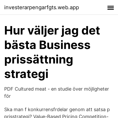
investerarpengarfgts.web.app
Hur väljer jag det
bästa Business
prissättning
strategi
PDF Cultured meat - en studie över möjligheter
för
Ska man f konkurrensfrdelar genom att satsa p
prisstrategi? Value-Based Pricing Competition-