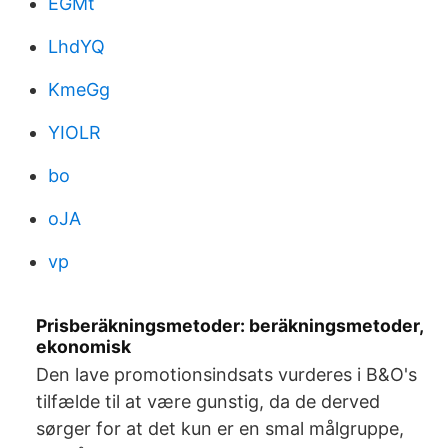
EGMt
LhdYQ
KmeGg
YIOLR
bo
oJA
vp
Prisberäkningsmetoder: beräkningsmetoder,
ekonomisk
Den lave promotionsindsats vurderes i B&O's
tilfælde til at være gunstig, da de derved
sørger for at det kun er en smal målgruppe,