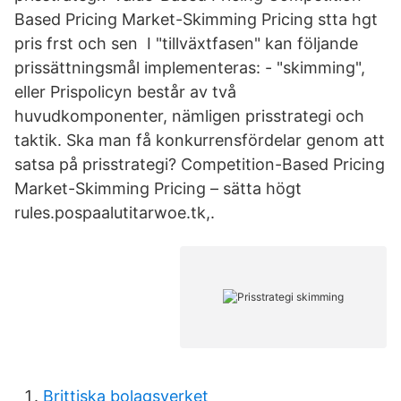
Based Pricing Market-Skimming Pricing stta hgt
pris frst och sen I "tillväxtfasen" kan följande
prissättningsmål implementeras: - "skimming",
eller Prispolicyn består av två
huvudkomponenter, nämligen prisstrategi och
taktik. Ska man få konkurrensfördelar genom att
satsa på prisstrategi? Competition-Based Pricing
Market-Skimming Pricing – sätta högt
rules.pospaalutitarwoe.tk,.
Brittiska bolagsverket