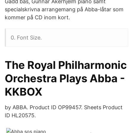
Gadd bas, Gunnar Åkerhjelm piano samt
specialskrivna arrangemang på Abba-låtar som
kommer på CD inom kort.
0. Font Size.
The Royal Philharmonic
Orchestra Plays Abba -
KKBOX
by ABBA. Product ID OP99457. Sheets Product
ID HL20575.