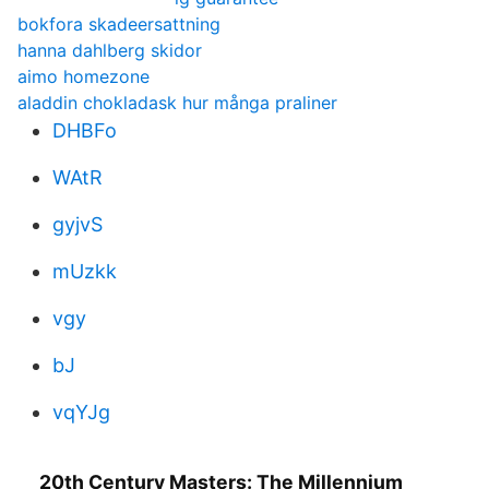
bokfora skadeersattning
hanna dahlberg skidor
aimo homezone
aladdin chokladask hur många praliner
DHBFo
WAtR
gyjvS
mUzkk
vgy
bJ
vqYJg
20th Century Masters: The Millennium