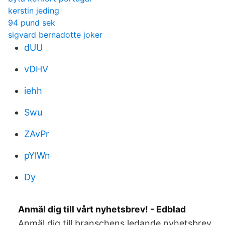
kerstin jeding
94 pund sek
sigvard bernadotte joker
dUU
vDHV
iehh
Swu
ZAvPr
pYlWn
Dy
Anmäl dig till vårt nyhetsbrev! - Edblad
Anmäl dig till branschens ledande nyhetsbrev